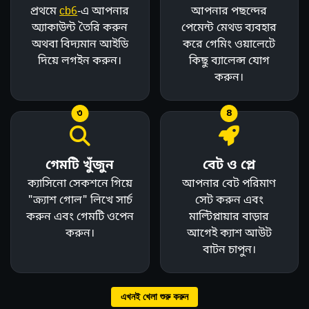
প্রথমে
cb6
-এ আপনার
আপনার পছন্দের
অ্যাকাউন্ট তৈরি করুন
পেমেন্ট মেথড ব্যবহার
অথবা বিদ্যমান আইডি
করে গেমিং ওয়ালেটে
দিয়ে লগইন করুন।
কিছু ব্যালেন্স যোগ
করুন।
৩
৪
গেমটি খুঁজুন
বেট ও প্লে
ক্যাসিনো সেকশনে গিয়ে
আপনার বেট পরিমাণ
"ক্র্যাশ গোল" লিখে সার্চ
সেট করুন এবং
করুন এবং গেমটি ওপেন
মাল্টিপ্লায়ার বাড়ার
করুন।
আগেই ক্যাশ আউট
বাটন চাপুন।
এখনই খেলা শুরু করুন