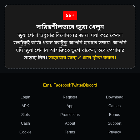
১৮+
দায়িত্বশীলভাবে জুয়া খেলুন
জুয়া খেলা শুধুমাত্র বিনোদনের জন্য। দয়া করে কেবল
ততটুকুই বাজি ধরুন যতটুকু আপনি হারাতে সক্ষম। আপনি
যদি জুয়া খেলার আসক্তিতে ভুগে থাকেন, তবে পেশাদার
সাহায্য নিন।
সাহায্যের জন্য এখানে ক্লিক করুন।
Email
Facebook
Twitter
Discord
Login
Register
Download
APK
App
Games
Slots
Promotions
Bonus
Cash
About
Support
Cookie
Terms
Privacy