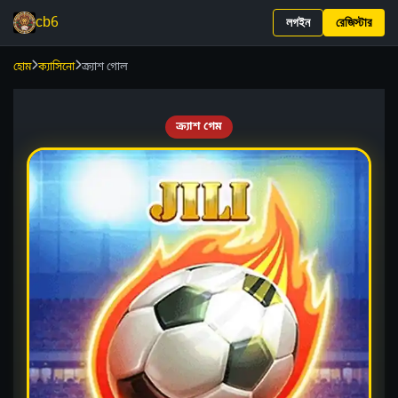
cb6
লগইন
রেজিস্টার
হোম
ক্যাসিনো
ক্র্যাশ গোল
ক্র্যাশ গেম