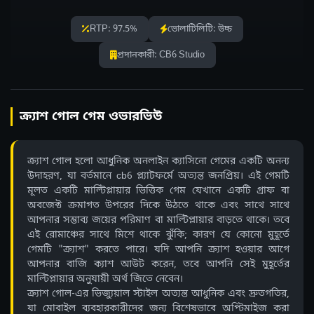
RTP: 97.5%
ভোলাটিলিটি: উচ্চ
প্রদানকারী: CB6 Studio
ক্র্যাশ গোল গেম ওভারভিউ
ক্র্যাশ গোল হলো আধুনিক অনলাইন ক্যাসিনো গেমের একটি অনন্য
উদাহরণ, যা বর্তমানে cb6 প্ল্যাটফর্মে অত্যন্ত জনপ্রিয়। এই গেমটি
মূলত একটি মাল্টিপ্লায়ার ভিত্তিক গেম যেখানে একটি গ্রাফ বা
অবজেক্ট ক্রমাগত উপরের দিকে উঠতে থাকে এবং সাথে সাথে
আপনার সম্ভাব্য জয়ের পরিমাণ বা মাল্টিপ্লায়ার বাড়তে থাকে। তবে
এই রোমাঞ্চের সাথে মিশে থাকে ঝুঁকি; কারণ যে কোনো মুহূর্তে
গেমটি "ক্র্যাশ" করতে পারে। যদি আপনি ক্র্যাশ হওয়ার আগে
আপনার বাজি ক্যাশ আউট করেন, তবে আপনি সেই মুহূর্তের
মাল্টিপ্লায়ার অনুযায়ী অর্থ জিতে নেবেন।
ক্র্যাশ গোল-এর ভিজ্যুয়াল স্টাইল অত্যন্ত আধুনিক এবং দ্রুতগতির,
যা মোবাইল ব্যবহারকারীদের জন্য বিশেষভাবে অপ্টিমাইজ করা