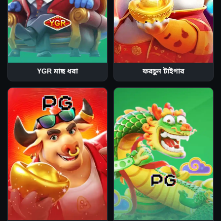
YGR মাছ ধরা
ফরচুন টাইগার