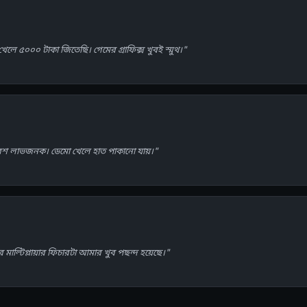
েলে ৫০০০ টাকা জিতেছি। গেমের গ্রাফিক্স খুবই স্মুথ।"
বেশ লাভজনক। ডেমো খেলে হাত পাকানো যায়।"
 মাল্টিপ্লায়ার ফিচারটা আমার খুব পছন্দ হয়েছে।"