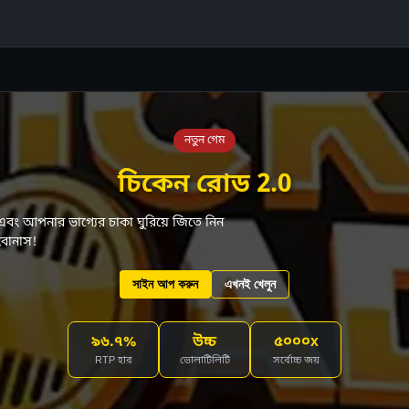
নতুন গেম
চিকেন রোড 2.0
এবং আপনার ভাগ্যের চাকা ঘুরিয়ে জিতে নিন
 বোনাস!
সাইন আপ করুন
এখনই খেলুন
৯৬.৭%
উচ্চ
৫০০০x
RTP হার
ভোলাটিলিটি
সর্বোচ্চ জয়