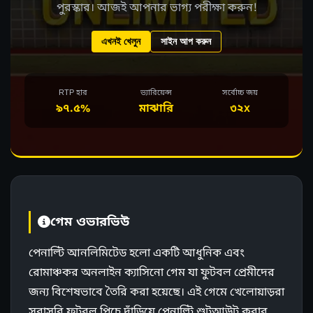
পুরস্কার। আজই আপনার ভাগ্য পরীক্ষা করুন!
এখনই খেলুন
সাইন আপ করুন
RTP হার
ভ্যারিয়েন্স
সর্বোচ্চ জয়
৯৭.৫%
মাঝারি
৩২x
গেম ওভারভিউ
পেনাল্টি আনলিমিটেড হলো একটি আধুনিক এবং
রোমাঞ্চকর অনলাইন ক্যাসিনো গেম যা ফুটবল প্রেমীদের
জন্য বিশেষভাবে তৈরি করা হয়েছে। এই গেমে খেলোয়াড়রা
সরাসরি ফুটবল পিচে দাঁড়িয়ে পেনাল্টি শুটআউট করার