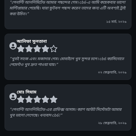
"পেনাল্টি আনলিমিটেড আমার পছন্দের গেম। cb6-এ আমি কয়েকবার ভালো
মাল্টিপ্লায়ার পেয়েছি। যারা ফুটবল পছন্দ করেন তাদের জন্য এটি অবশ্যই ট্রাই
করা উচিত।"
১৫ মার্চ, ২০২৬
আনিফা সুলতানা
"খুবই সহজ এবং মজাদার গেম। মোবাইলে খুব সুন্দর চলে। cb6 ক্যাসিনোতে
পেমেন্টও খুব দ্রুত পাওয়া যায়।"
০২ ফেব্রুয়ারি, ২০২৬
মোঃ সিয়াম
"পেনাল্টি আনলিমিটেড-এর গ্রাফিক্স অসাম। ক্যাশ আউট সিস্টেমটা আমার
খুব ভালো লেগেছে। ধন্যবাদ cb6!"
২৮ ফেব্রুয়ারি, ২০২৬