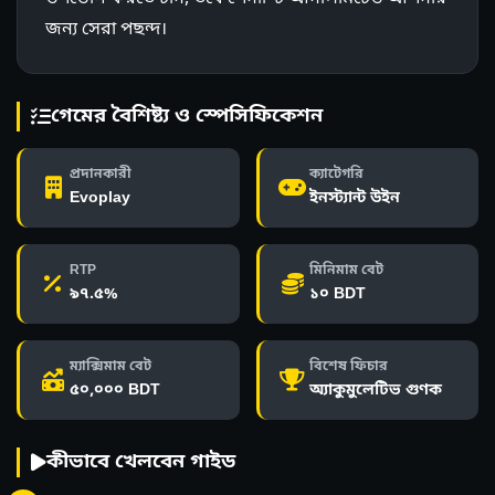
জন্য সেরা পছন্দ।
গেমের বৈশিষ্ট্য ও স্পেসিফিকেশন
প্রদানকারী
ক্যাটেগরি
Evoplay
ইনস্ট্যান্ট উইন
RTP
মিনিমাম বেট
৯৭.৫%
১০ BDT
ম্যাক্সিমাম বেট
বিশেষ ফিচার
৫০,০০০ BDT
অ্যাকুমুলেটিভ গুণক
কীভাবে খেলবেন গাইড