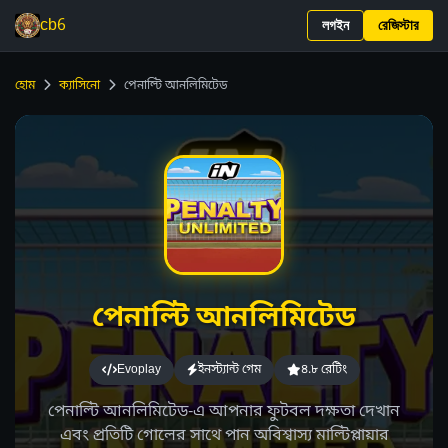
cb6
লগইন
রেজিস্টার
হোম
ক্যাসিনো
পেনাল্টি আনলিমিটেড
পেনাল্টি আনলিমিটেড
Evoplay
ইনস্ট্যান্ট গেম
৪.৮ রেটিং
পেনাল্টি আনলিমিটেড-এ আপনার ফুটবল দক্ষতা দেখান
এবং প্রতিটি গোলের সাথে পান অবিশ্বাস্য মাল্টিপ্লায়ার