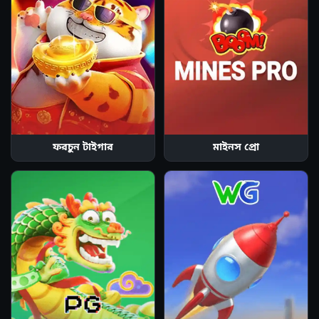
ফরচুন টাইগার
মাইনস প্রো