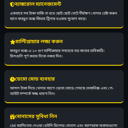
ব্যাঙ্করোল ম্যানেজমেন্ট
একবারে সব টাকা বাজি না ধরে ছোট ছোট বেটে দীর্ঘক্ষণ খেলার চেষ্টা করুন
যাতে ফরচুন অক্স ফিচার ট্রিগার হওয়ার সুযোগ বাড়ে।
মাল্টিপ্লায়ার লক্ষ্য করুন
ফরচুন অক্স-এ ১০ গুণ মাল্টিপ্লায়ার সবচেয়ে বড় জয়ের চাবিকাঠি।
রিলগুলি পূর্ণ করার দিকে নজর দিন।
ডেমো মোড ব্যবহার
আসল টাকা দিয়ে খেলার আগে ডেমো মোডে গেমপ্লে মেকানিক্স এবং পে-
আউট সম্পর্কে স্বচ্ছ ধারণা নিন।
বোনাসের সুবিধা নিন
cb6 ক্যাসিনোর দেওয়া ডেইলি রিলোড বোনাস এবং ক্যাশব্যাক অফারগুলো