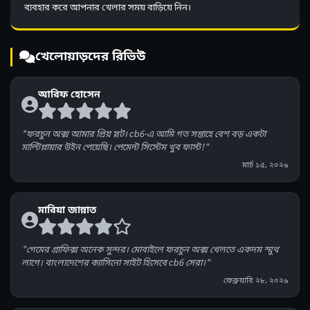
ব্যবহার করে আপনার খেলার সময় বাড়িয়ে নিন।
খেলোয়াড়দের রিভিউ
আরিফ হোসেন
"ফরচুন অক্স আমার প্রিয় স্লট। cb6-এ আমি গত সপ্তাহে বেশ বড় একটা
মাল্টিপ্লায়ার উইন পেয়েছি। পেমেন্ট সিস্টেম খুব ফাস্ট!"
মার্চ ১৫, ২০২৬
মারিয়া জান্নাত
"গেমের গ্রাফিক্স অনেক সুন্দর। মোবাইলে ফরচুন অক্স খেলতে একদম স্মুথ
লাগে। বাংলাদেশের ক্যাসিনো সাইট হিসেবে cb6 সেরা।"
ফেব্রুয়ারি ২৮, ২০২৬