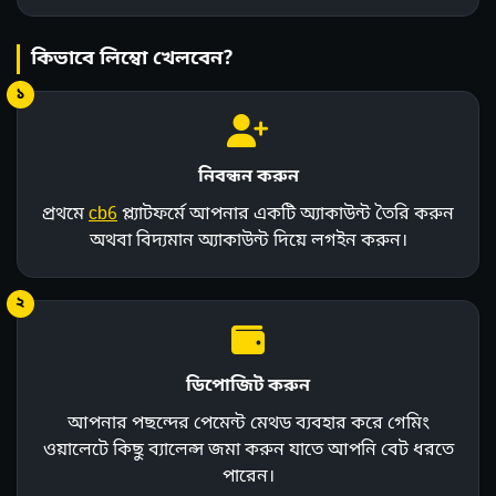
কিভাবে লিম্বো খেলবেন?
১
নিবন্ধন করুন
প্রথমে
cb6
প্ল্যাটফর্মে আপনার একটি অ্যাকাউন্ট তৈরি করুন
অথবা বিদ্যমান অ্যাকাউন্ট দিয়ে লগইন করুন।
২
ডিপোজিট করুন
আপনার পছন্দের পেমেন্ট মেথড ব্যবহার করে গেমিং
ওয়ালেটে কিছু ব্যালেন্স জমা করুন যাতে আপনি বেট ধরতে
পারেন।