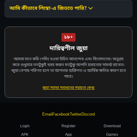
আমি কীভাবে লিম্বো-এ জিততে পারি?
১৮+
দায়িত্বশীল জুয়া
আমরা মনে করি গেমিং হওয়া উচিত আনন্দের এবং বিনোদনের। অনুগ্রহ
করে শুধুমাত্র ততটুকুই খরচ করুন যতটুকু আপনি হারানোর সামর্থ্য রাখেন।
জুয়া নেশায় পরিণত হলে তা আপনার ব্যক্তিগত ও আর্থিক ক্ষতির কারণ হতে
পারে।
জুয়া সমস্যা সমাধানের সহায়তা কেন্দ্র
Email
Facebook
Twitter
Discord
Login
Register
Download
APK
App
Games