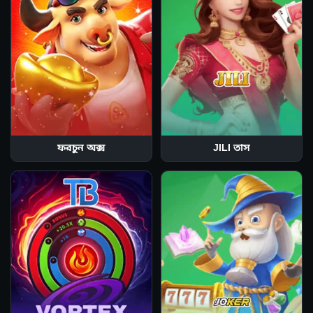
ফরচুন অক্স
JILI তাস