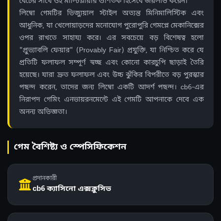
বেটের সাথে ওই মাল্টিপ্লায়ার গুণিতক হিসেবে জয়লাভ করেন।
লিম্বো গেমটির ভিজ্যুয়াল স্টাইল অত্যন্ত মিনিমালিস্টিক এবং
আধুনিক, যা খেলোয়াড়দের মনোযোগ পুরোপুরি গেমপ্লে মেকানিক্সের
ওপর রাখতে সাহায্য করে। এর সবচেয়ে বড় বিশেষত্ব হলো
"প্রুভ্যাবলি ফেয়ার" (Provably Fair) প্রযুক্তি, যা নিশ্চিত করে যে
প্রতিটি ফলাফল সম্পূর্ণ স্বচ্ছ এবং কোনো কারচুপি ছাড়াই তৈরি
হয়েছে। যারা দ্রুত ফলাফল এবং উচ্চ ঝুঁকির বিপরীতে বড় পুরস্কার
পছন্দ করেন, তাদের জন্য লিম্বো একটি আদর্শ পছন্দ। cb6-এর
নিরাপদ গেমিং এনভায়রনমেন্টে এই গেমটি আপনাকে দেবে এক
অনন্য অভিজ্ঞতা।
গেম বৈশিষ্ট্য ও স্পেসিফিকেশন
প্রদানকারী
cb6 ক্যাসিনো এক্সক্লুসিভ