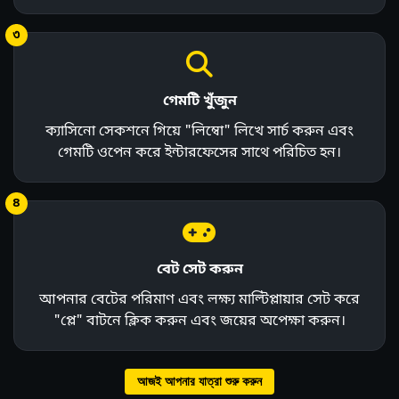
৩
গেমটি খুঁজুন
ক্যাসিনো সেকশনে গিয়ে "লিম্বো" লিখে সার্চ করুন এবং
গেমটি ওপেন করে ইন্টারফেসের সাথে পরিচিত হন।
৪
বেট সেট করুন
আপনার বেটের পরিমাণ এবং লক্ষ্য মাল্টিপ্লায়ার সেট করে
"প্লে" বাটনে ক্লিক করুন এবং জয়ের অপেক্ষা করুন।
আজই আপনার যাত্রা শুরু করুন