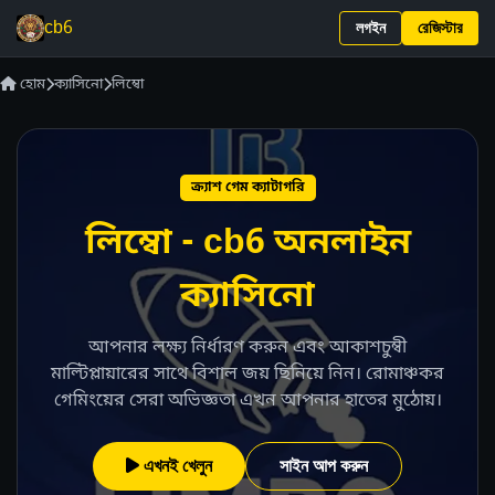
cb6
লগইন
রেজিস্টার
হোম
ক্যাসিনো
লিম্বো
ক্র্যাশ গেম ক্যাটাগরি
লিম্বো - cb6 অনলাইন
ক্যাসিনো
আপনার লক্ষ্য নির্ধারণ করুন এবং আকাশচুম্বী
মাল্টিপ্লায়ারের সাথে বিশাল জয় ছিনিয়ে নিন। রোমাঞ্চকর
গেমিংয়ের সেরা অভিজ্ঞতা এখন আপনার হাতের মুঠোয়।
এখনই খেলুন
সাইন আপ করুন