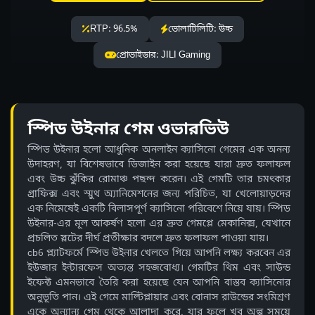
RTP: 96.5%
ভোলাটিলিটি: উচ্চ
প্রোভাইডার: JILI Gaming
স্পিড উইনার গেম ওভারভিউ
স্পিড উইনার হলো আধুনিক অনলাইন ক্যাসিনো গেমের এক অনন্য
উদাহরণ, যা বিশেষভাবে ডিজাইন করা হয়েছে যারা দ্রুত ফলাফল
এবং উচ্চ ঝুঁকির রোমাঞ্চ পছন্দ করেন। এই গেমটি তার চমৎকার
গ্রাফিক্স এবং স্মুথ অ্যানিমেশনের জন্য পরিচিত, যা খেলোয়াড়দের
এক নিমেষেই একটি বিলাসপূর্ণ ক্যাসিনো পরিবেশে নিয়ে যায়। স্পিড
উইনার-এর মূল আকর্ষণ হলো এর দ্রুত গেমপ্লে মেকানিক্স, যেখানে
প্রচলিত স্লটের দীর্ঘ প্রতীক্ষার বদলে দ্রুত ফলাফল পাওয়া যায়।
cb6 প্ল্যাটফর্মে স্পিড উইনার খেলতে গিয়ে আপনি লক্ষ্য করবেন এর
ইউজার ইন্টারফেস অত্যন্ত সহজবোধ্য। গেমটির থিম এবং সাউন্ড
ইফেক্ট এমনভাবে তৈরি করা হয়েছে যেন আপনি বাস্তব ক্যাসিনোর
অনুভূতি পান। এই গেমে মাল্টিপ্লায়ার এবং বোনাস রাউন্ডের সংমিশ্রণ
একে অন্যান্য গেম থেকে আলাদা করে, যার ফলে খুব অল্প সময়ে