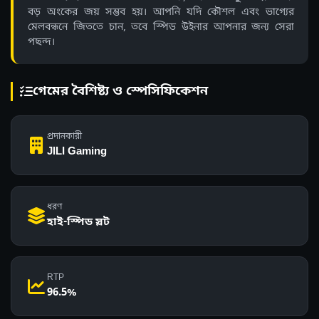
বড় অংকের জয় সম্ভব হয়। আপনি যদি কৌশল এবং ভাগ্যের
মেলবন্ধনে জিততে চান, তবে স্পিড উইনার আপনার জন্য সেরা
পছন্দ।
গেমের বৈশিষ্ট্য ও স্পেসিফিকেশন
প্রদানকারী
JILI Gaming
ধরণ
হাই-স্পিড স্লট
RTP
96.5%