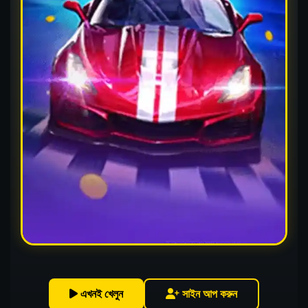
এখনই খেলুন
সাইন আপ করুন