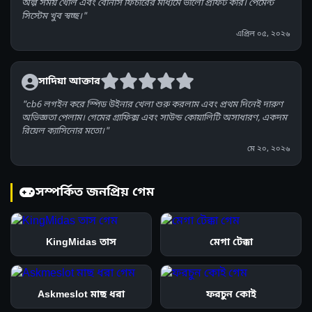
অল্প সময় খেলি এবং বোনাস ফিচারের মাধ্যমে ভালো প্রফিট করি। পেমেন্ট
সিস্টেম খুব স্বচ্ছ।"
এপ্রিল ০৫, ২০২৬
সাদিয়া আক্তার
"cb6 লগইন করে স্পিড উইনার খেলা শুরু করলাম এবং প্রথম দিনেই দারুণ
অভিজ্ঞতা পেলাম। গেমের গ্রাফিক্স এবং সাউন্ড কোয়ালিটি অসাধারণ, একদম
রিয়েল ক্যাসিনোর মতো।"
মে ২০, ২০২৬
সম্পর্কিত জনপ্রিয় গেম
KingMidas তাস
মেগা টেক্কা
Askmeslot মাছ ধরা
ফরচুন কোই