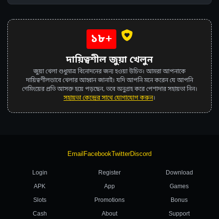
১৮+
দায়িত্বশীল জুয়া খেলুন
জুয়া খেলা শুধুমাত্র বিনোদনের জন্য হওয়া উচিত। আমরা আপনাকে
দায়িত্বশীলভাবে খেলার আহ্বান জানাই। যদি আপনি মনে করেন যে আপনি
গেমিংয়ের প্রতি আসক্ত হয়ে পড়ছেন, তবে অনুগ্রহ করে পেশাদার সহায়তা নিন।
সহায়তা কেন্দ্রের সাথে যোগাযোগ করুন
।
Email
Facebook
Twitter
Discord
Login
Register
Download
APK
App
Games
Slots
Promotions
Bonus
Cash
About
Support