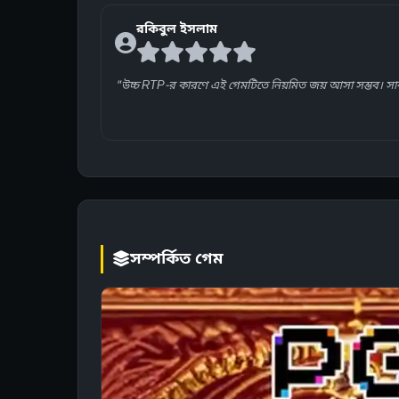
রকিবুল ইসলাম
"উচ্চ RTP-র কারণে এই গেমটিতে নিয়মিত জয় আসা সম্ভব। সা
সম্পর্কিত গেম