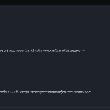
ে এই গেমে ৫০০০ টাকা জিতেছি। গেমের গ্রাফিক্স সত্যিই অসাধারণ!"
েছি। ৪০৯৬টি পেলাইন জেতার সুযোগ অনেক বাড়িয়ে দেয়। ধন্যবাদ cb6!"