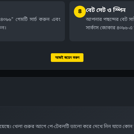
বেট সেট ও স্পিন
৪
৪০৯৬" গেমটি সার্চ করুন এবং
আপনার পছন্দের বেট সাইজ
ুন।
সার্কাস জোকার ৪০৯৬-এ আ
আজই জয়েন করুন
য়েছে। খেলা শুরুর আগে পে-টেবলটি ভালো করে দেখে নিন যাতে কোন ক