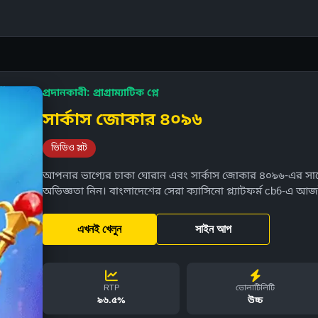
প্রদানকারী: প্রাগ্রাম্যাটিক প্লে
সার্কাস জোকার ৪০৯৬
ভিডিও স্লট
আপনার ভাগ্যের চাকা ঘোরান এবং সার্কাস জোকার ৪০৯৬-এর সাথে
অভিজ্ঞতা নিন। বাংলাদেশের সেরা ক্যাসিনো প্ল্যাটফর্ম cb6-এ আ
এখনই খেলুন
সাইন আপ
RTP
ভোলাটিলিটি
৯৬.৫%
উচ্চ