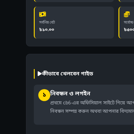
সর্বনিম্ন বেট
সর্বোচ্
৳১০.০০
৳৫০
কীভাবে খেলবেন গাইড
নিবন্ধন ও লগইন
১
প্রথমে cb6-এর অফিসিয়াল সাইটে গিয়ে আপ
নিবন্ধন সম্পন্ন করুন অথবা আপনার বিদ্যমা