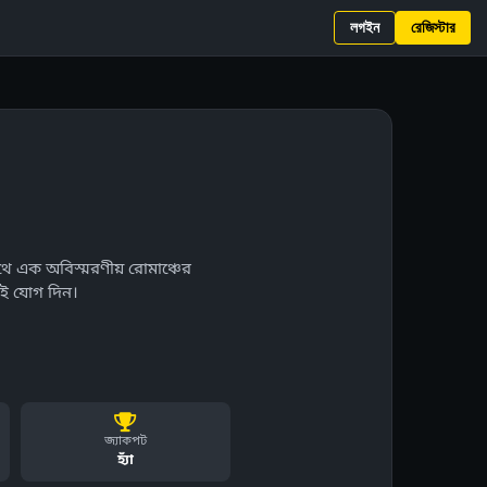
লগইন
রেজিস্টার
 এক অবিস্মরণীয় রোমাঞ্চের
জই যোগ দিন।
জ্যাকপট
হ্যাঁ