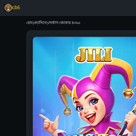
cb6
হোম
ক্যাসিনো
সার্কাস জোকার ৪০৯৬