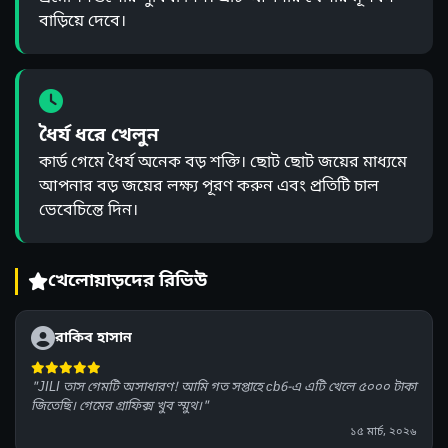
বাড়িয়ে দেবে।
ধৈর্য ধরে খেলুন
কার্ড গেমে ধৈর্য অনেক বড় শক্তি। ছোট ছোট জয়ের মাধ্যমে
আপনার বড় জয়ের লক্ষ্য পূরণ করুন এবং প্রতিটি চাল
ভেবেচিন্তে দিন।
খেলোয়াড়দের রিভিউ
রাকিব হাসান
"JILI তাস গেমটি অসাধারণ! আমি গত সপ্তাহে cb6-এ এটি খেলে ৫০০০ টাকা
জিতেছি। গেমের গ্রাফিক্স খুব স্মুথ।"
১৫ মার্চ, ২০২৬