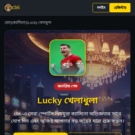
cb6
লগইন
রেজিস্টার
হোম
ক্যাসিনো
Lucky খেলাধুলা
জনপ্রিয় গেম
Lucky খেলাধুলা
cb6-এ সেরা স্পোর্টস-থিমযুক্ত ক্যাসিনো অভিজ্ঞতার সাথে
যোগ দিন এবং আজই আপনার বড় জয়ের যাত্রা শুরু করুন।