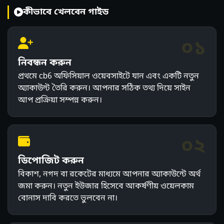
কীভাবে খেলবেন গাইড
০১
নিবন্ধন করুন
প্রথমে cb6 অফিসিয়াল ওয়েবসাইটে যান এবং একটি নতুন
অ্যাকাউন্ট তৈরি করুন। আপনার সঠিক তথ্য দিয়ে সাইন
আপ প্রক্রিয়া সম্পন্ন করুন।
০২
ডিপোজিট করুন
বিকাশ, নগদ বা রকেটের মাধ্যমে আপনার অ্যাকাউন্টে অর্থ
জমা করুন। নতুন ইউজার হিসেবে আকর্ষণীয় ওয়েলকাম
বোনাস দাবি করতে ভুলবেন না।