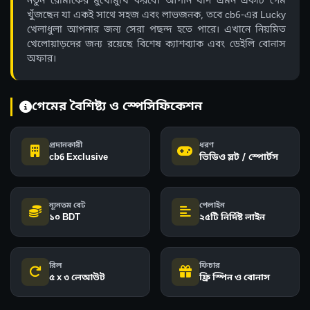
নতুন রোমাঞ্চের মুখোমুখি করবে। আপনি যদি এমন একটি গেম
খুঁজছেন যা একই সাথে সহজ এবং লাভজনক, তবে cb6-এর Lucky
খেলাধুলা আপনার জন্য সেরা পছন্দ হতে পারে। এখানে নিয়মিত
খেলোয়াড়দের জন্য রয়েছে বিশেষ ক্যাশব্যাক এবং ডেইলি বোনাস
অফার।
গেমের বৈশিষ্ট্য ও স্পেসিফিকেশন
প্রদানকারী
ধরণ
cb6 Exclusive
ভিডিও স্লট / স্পোর্টস
ন্যূনতম বেট
পেলাইন
১০ BDT
২৫টি নির্দিষ্ট লাইন
রিল
ফিচার
৫ x ৩ লেআউট
ফ্রি স্পিন ও বোনাস