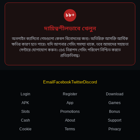
১৮+
দায়িত্বশীলভাবে খেলুন
অনলাইন ক্যাসিনো গেমগুলো কেবল বিনোদনের জন্য। অতিরিক্ত আসক্তি আর্থিক
ক্ষতির কারণ হতে পারে। যদি আপনার গেমিং সমস্যা থাকে, তবে আমাদের সহায়তা
সেন্টারে যোগাযোগ করুন। cb6 নিরাপদ গেমিং পরিবেশ নিশ্চিত করতে
প্রতিশ্রুতিবদ্ধ।
Email
Facebook
Twitter
Discord
Login
Register
Download
APK
App
Games
Slots
Promotions
Bonus
Cash
About
Support
Cookie
Terms
Privacy