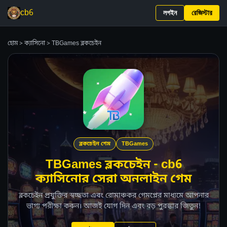
cb6
লগইন
রেজিস্টার
হোম
>
ক্যাসিনো
> TBGames ব্লকচেইন
ব্লকচেইন গেম
TBGames
TBGames ব্লকচেইন - cb6
ক্যাসিনোর সেরা অনলাইন গেম
ব্লকচেইন প্রযুক্তির স্বচ্ছতা এবং রোমাঞ্চকর গেমপ্লের মাধ্যমে আপনার
ভাগ্য পরীক্ষা করুন। আজই যোগ দিন এবং বড় পুরস্কার জিতুন!