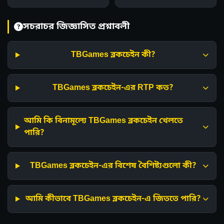
সচরাচর জিজ্ঞাসিত প্রশ্নাবলী
TBGames ব্লকচেইন কী?
TBGames ব্লকচেইন-এর RTP কত?
আমি কি বিনামূল্যে TBGames ব্লকচেইন খেলতে
পারি?
TBGames ব্লকচেইন-এর বিশেষ বৈশিষ্ট্যগুলো কী?
আমি কীভাবে TBGames ব্লকচেইন-এ জিততে পারি?