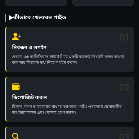
কীভাবে খেলবেন গাইড
01
নিবন্ধন ও লগইন
প্রথমে cb6 অফিসিয়াল সাইটে গিয়ে একটি অ্যাকাউন্ট তৈরি করুন অথবা
আপনার বিদ্যমান তথ্য দিয়ে লগইন করুন।
02
ডিপোজিট করুন
বিকাশ, নগদ বা রকেটের মাধ্যমে আপনার গেমিং ওয়ালেটে প্রয়োজনীয়
অর্থ জমা করুন এবং বোনাস গ্রহণ করুন।
03